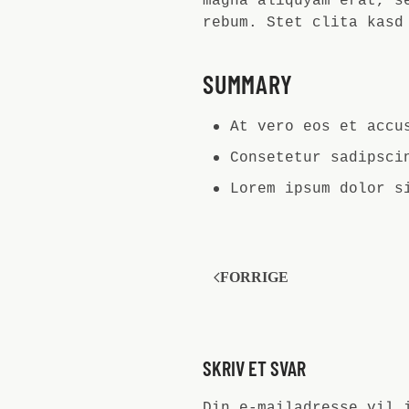
magna aliquyam erat, s
rebum. Stet clita kasd
SUMMARY
At vero eos et accu
Consetetur sadipsci
Lorem ipsum dolor s
FORRIGE
SKRIV ET SVAR
Din e-mailadresse vil 