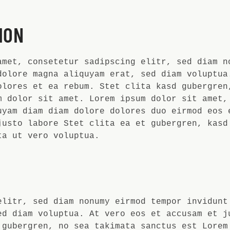
ION
amet, consetetur sadipscing elitr, sed diam n
dolore magna aliquyam erat, sed diam voluptua
olores et ea rebum. Stet clita kasd gubergren
m dolor sit amet. Lorem ipsum dolor sit amet,
uyam diam diam dolore dolores duo eirmod eos 
justo labore Stet clita ea et gubergren, kasd
ta ut vero voluptua.
elitr, sed diam nonumy eirmod tempor invidunt
ed diam voluptua. At vero eos et accusam et j
 gubergren, no sea takimata sanctus est Lorem