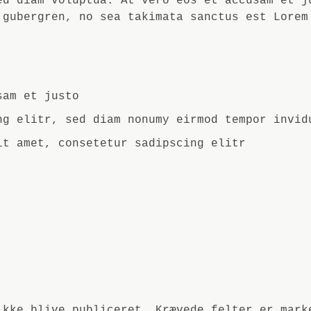
ed diam voluptua. At vero eos et accusam et j
 gubergren, no sea takimata sanctus est Lorem
sam et justo
ng elitr, sed diam nonumy eirmod tempor invid
it amet, consetetur sadipscing elitr
ikke blive publiceret. Krævede felter er mar