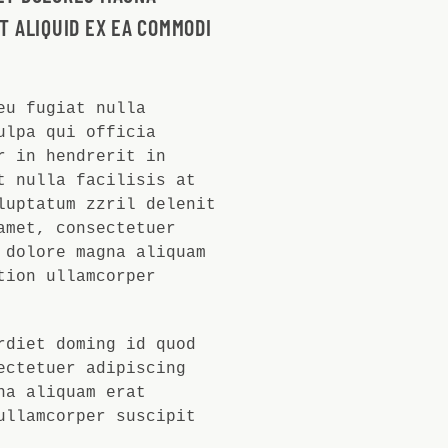
T ALIQUID EX EA COMMODI
eu fugiat nulla
ulpa qui officia
r in hendrerit in
t nulla facilisis at
luptatum zzril delenit
amet, consectetuer
 dolore magna aliquam
tion ullamcorper
rdiet doming id quod
ectetuer adipiscing
na aliquam erat
ullamcorper suscipit