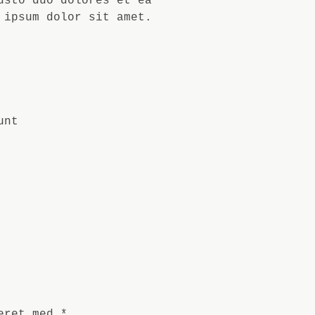
usto duo dolores et ea
 ipsum dolor sit amet.
unt
keret med
*