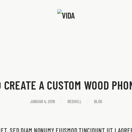
 CREATE A CUSTOM WOOD PHO
JANUAR 4, 2019
REDHILL
BLOG
MET, SED DIAM NONUMY EUISMOD TINCIDUNT UT LAOR