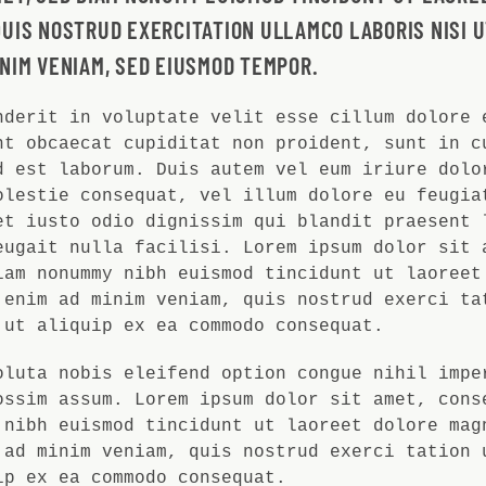
QUIS NOSTRUD EXERCITATION ULLAMCO LABORIS NISI U
INIM VENIAM, SED EIUSMOD TEMPOR.
nderit in voluptate velit esse cillum dolore 
nt obcaecat cupiditat non proident, sunt in c
d est laborum. Duis autem vel eum iriure dolo
olestie consequat, vel illum dolore eu feugia
et iusto odio dignissim qui blandit praesent 
eugait nulla facilisi. Lorem ipsum dolor sit 
iam nonummy nibh euismod tincidunt ut laoreet
 enim ad minim veniam, quis nostrud exerci ta
 ut aliquip ex ea commodo consequat.
oluta nobis eleifend option congue nihil impe
ossim assum. Lorem ipsum dolor sit amet, cons
 nibh euismod tincidunt ut laoreet dolore mag
 ad minim veniam, quis nostrud exerci tation 
ip ex ea commodo consequat.