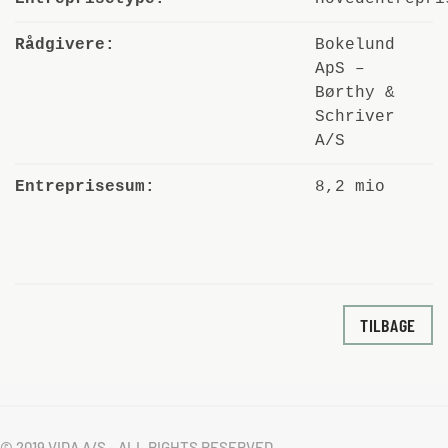
Rådgivere:
Bokelund
ApS –
Børthy &
Schriver
A/S
Entreprisesum:
8,2 mio
TILBAGE
© 2019 VIDA A/S - ALL RIGHTS RESERVED