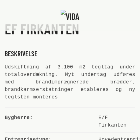
Skip to main content
EF FIRKANTEN
BESKRIVELSE
Udskiftning af 3.100 m2 tegltag under
totaloverdækning. Nyt undertag udføres
med brandimprægnerede brædder,
brandkarmserstatninger etableres og ny
teglsten monteres
Bygherre:
E/F
Firkanten
Entreprisetype:
Hovedentrepri